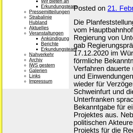
Wir bieten an
Erkundungsteam
Posted on
21. Feb
Pressemitteilungen
Strabalinie
Die Planfeststellun
Hubland
Aktuelles
vom Hauptbahnhof
Veranstaltungen
Regierung von Unte
Ankündigung
gab Regierungspr
Berichte
Erkundungsteam
17.12.2020 im Wür
Nahverkehr
förmliche Bekannt
Archiv
IWS gestern
Verfahren dauerte
Galerien
und Einwendungen
Links
Impressum
wieder für Verzög
Schweinfurt und 
Unterfranken sprac
Bekanntgabe für ei
Projektes aus. Neb
politischen Akteur
Projekts für die R