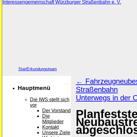
Interessengemeinschaft Würzburger Straßenbahn e. V.
Skip
to
content
Skip
Start
Erkundungsteam
to
←
Fahrzeugneubesc
content
Hauptmenü
Straßenbahn
Unterwegs in der 
Die IWS stellt sich
vor
Planfestste
Der Vorstand
Die
Neubaustr
Mitglieder
abgeschlo
Kontakt
Unsere Ziele