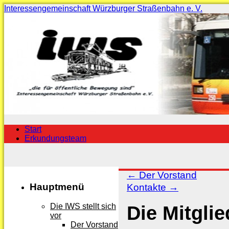
Interessengemeinschaft Würzburger Straßenbahn e. V.
Skip
to
content
Skip
Start
to
Erkundungsteam
content
←
Der Vorstand
Hauptmenü
Kontakte
→
Die Mitglie
Die IWS stellt sich
vor
Der Vorstand