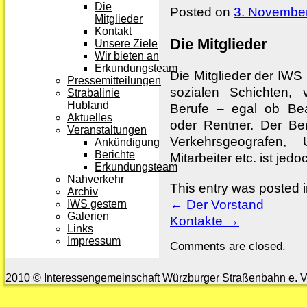
Die
Posted on
3. Novembe
Mitglieder
Kontakt
Die Mitglieder
Unsere Ziele
Wir bieten an
Erkundungsteam
Die Mitglieder der IWS 
Pressemitteilungen
sozialen Schichten, 
Strabalinie
Hubland
Berufe – egal ob Beam
Aktuelles
oder Rentner. Der Be
Veranstaltungen
Verkehrsgeografen, 
Ankündigung
Berichte
Mitarbeiter etc. ist jed
Erkundungsteam
Nahverkehr
This entry was posted 
Archiv
←
Der Vorstand
IWS gestern
Galerien
Kontakte
→
Links
Impressum
Comments are closed.
2010 © Interessengemeinschaft Würzburger Straßenbahn e. V