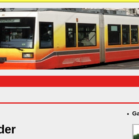
Ga
der