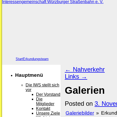
Interessengemeinschaft Würzburger Straßenbahn e. V.
Skip
to
content
Skip
Start
Erkundungsteam
to
←
Nahverkehr
content
Hauptmenü
Links
→
Die IWS stellt sich
Galerien
vor
Der Vorstand
Die
Posted on
3. Nove
Mitglieder
Kontakt
Galeriebilder
»
Erkund
Unsere Ziele